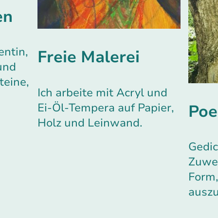
en
entin,
Freie Malerei
und
teine,
Ich arbeite mit Acryl und
n
Ei-Öl-Tempera auf Papier,
Poe
Holz und Leinwand.
Gedic
Zuwei
Form,
auszu