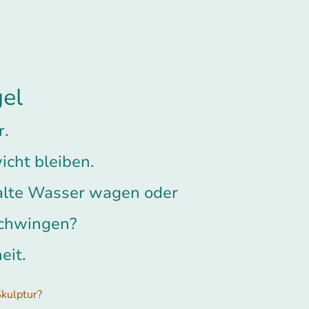
el
r.
icht bleiben.
alte Wasser wagen oder
 schwingen?
eit.
kulptur?