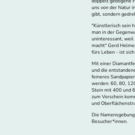
doppelt gebogene Fl
uns von der Natur in
gibt, sondern gedre
"Künstlerisch sein h
man in der Gegenwa
uninteressant, wei
macht" Gerd Helmer
fürs Leben - ist sic
Mit einer Diamantfe
und die entstanden
feineres Sandpapier 
werden: 60, 80, 120
Stein mit 400 und 
zum Vorschein komm
und Oberflächenstru
Die Namensgebung e
Besucher*innen.