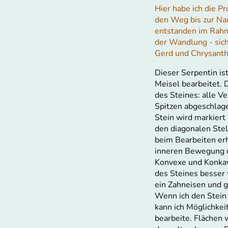
Hier habe ich die P
den Weg bis zur Nam
entstanden im Rah
der Wandlung - sich
Gerd und Chrysant
Dieser Serpentin is
Meisel bearbeitet. D
des Steines: alle V
Spitzen abgeschlage
Stein wird markiert
den diagonalen Stel
beim Bearbeiten erh
inneren Bewegung 
Konvexe und Konkav
des Steines besser
ein Zahneisen und g
Wenn ich den Stein 
kann ich Möglichkei
bearbeite. Flächen