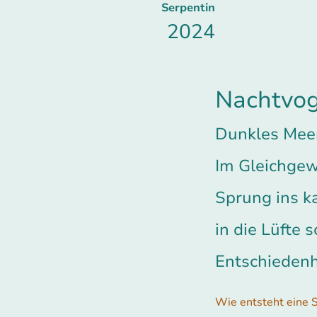
Serpentin
2024
Nachtvog
Dunkles Mee
Im Gleichgew
Sprung ins k
in die Lüfte
Entschiedenh
Wie entsteht eine S