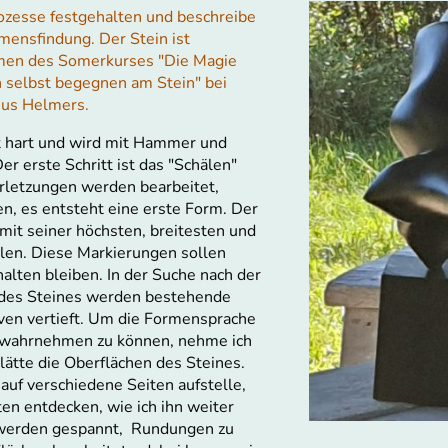
rozesse festgehalten und beschreibe
ensfindung. Der Stein ist
men des Somerkurses "Die Magie
 selbst begegnen am Stein" bei
hus Helmers.
t hart und wird mit Hammer und
er erste Schritt ist das "Schälen"
erletzungen werden bearbeitet,
n, es entsteht eine erste Form. Der
 mit seiner höchsten, breitesten und
len. Diese Markierungen sollen
alten bleiben. In der Suche nach der
des Steines werden bestehende
en vertieft. Um die Formensprache
 wahrnehmen zu können, nehme ich
lätte die Oberflächen des Steines.
auf verschiedene Seiten aufstelle,
ten entdecken, wie ich ihn weiter
 werden gespannt, Rundungen zu